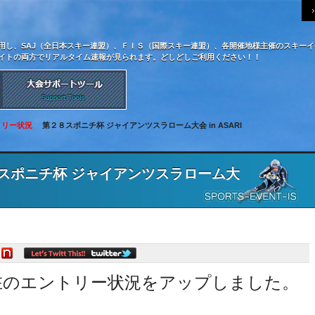
用し、SAJ（全日本スキー連盟）、ＦＩＳ（国際スキー連盟）、各開催地様主催のスキー
イトの両方でリアルタイム速報が見られます。どしどしご利用ください！！
トリー状況
第２８スポニチ杯 ジャイアンツスラローム大会 in ASARI
ポニチ杯 ジャイアンツスラローム大
のエントリー状況をアップしました。