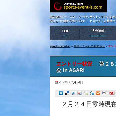
株式会社ビー・エス・シーのリザルトシステムを利
をひとつの流れで行っており、ＰＣサイトと携帯サ
sports-event-is
>
当サイトからのお知らせ
>
エン
エントリー状況
第２８ス
会 in ASARI
2023年02月24日
２月２４日零時現在