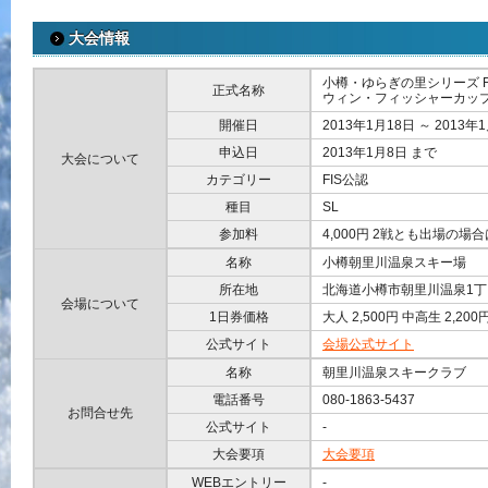
大会情報
小樽・ゆらぎの里シリーズ FI
正式名称
ウィン・フィッシャーカップ
開催日
2013年1月18日 ～ 2013年
申込日
2013年1月8日 まで
大会について
カテゴリー
FIS公認
種目
SL
参加料
4,000円 2戦とも出場の場合は
名称
小樽朝里川温泉スキー場
所在地
北海道小樽市朝里川温泉1丁目
会場について
1日券価格
大人 2,500円 中高生 2,200円
公式サイト
会場公式サイト
名称
朝里川温泉スキークラブ
電話番号
080-1863-5437
お問合せ先
公式サイト
-
大会要項
大会要項
WEBエントリー
-