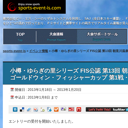
株式会社ビー・エス・シーのリザルトシステムを利用し、SAJ（全日本スキー連盟）、
をひとつの流れで行っており、ＰＣサイトと携帯サイトの両方でリアルタイム速報が見
sports-event-is
>
イベント情報
> 小樽・ゆらぎの里シリーズ FIS公認 第13回 朝里川
小樽・ゆらぎの里シリーズ FIS公認 第13回 
ゴールドウィン・フィッシャーカップ 第1戦・
開催日 : 2013年1月18日 ～ 2013年1月20日
申込日 : 2013年1月8日 まで
エントリーの受付を開始いたしました。